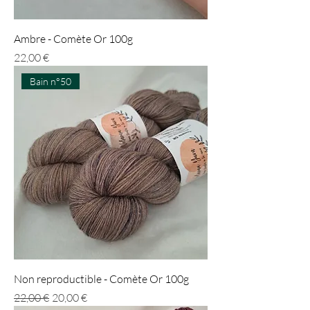
Ambre - Comète Or 100g
Prix
22,00 €
Bain n°50
Non reproductible - Comète Or 100g
Prix original
Prix promotionnel
22,00 €
20,00 €