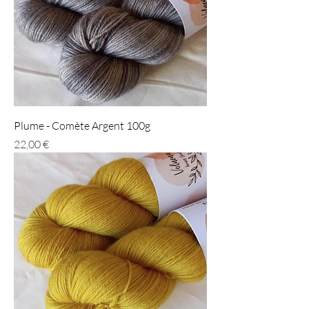
Plume - Comète Argent 100g
Prix
22,00 €