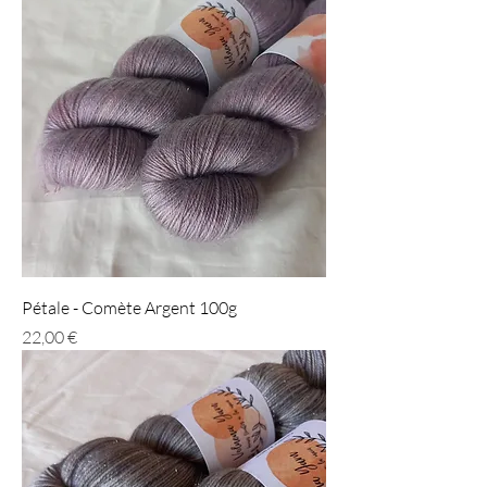
Pétale - Comète Argent 100g
Prix
22,00 €