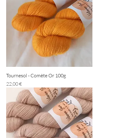
Tournesol - Comète Or 100g
Prix
22,00 €