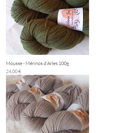
Mousse - Mérinos d'Arles 100g
Prix
24,00 €