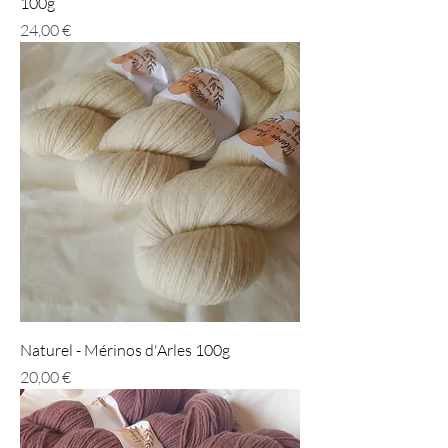
100g
Prix
24,00 €
Naturel - Mérinos d'Arles 100g
Prix
20,00 €