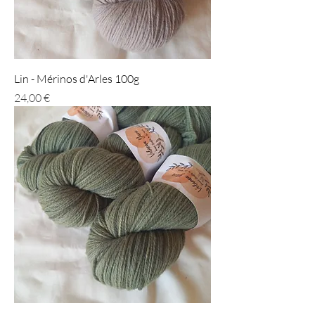
Lin - Mérinos d'Arles 100g
Prix
24,00 €