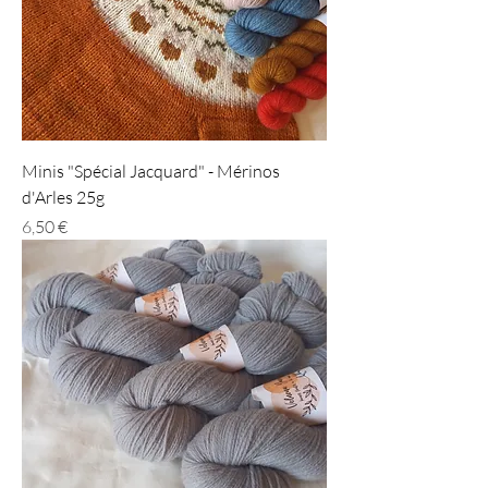
Minis "Spécial Jacquard" - Mérinos
d'Arles 25g
Prix
6,50 €