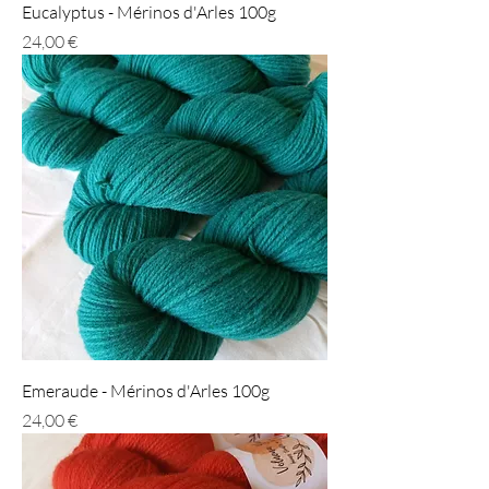
Eucalyptus - Mérinos d'Arles 100g
Prix
24,00 €
Emeraude - Mérinos d'Arles 100g
Prix
24,00 €