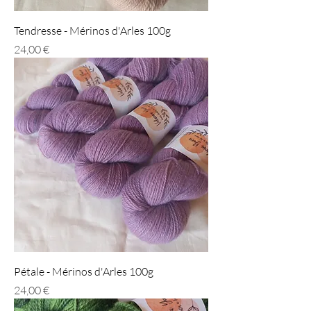
Tendresse - Mérinos d'Arles 100g
Prix
24,00 €
Pétale - Mérinos d'Arles 100g
Prix
24,00 €