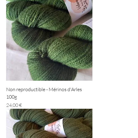
Non reproductible - Mérinos d'Arles
100g
Prix
24,00 €