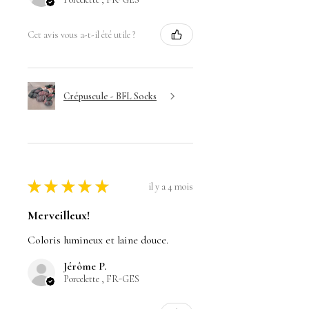
Cet avis vous a-t-il été utile ?
Crépuscule - BFL Socks
★
★
★
★
★
il y a 4 mois
Merveilleux!
Coloris lumineux et laine douce.
Jérôme P.
Porcelette , FR-GES