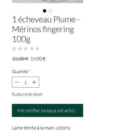
1 écheveau Plume -
Mérinos fingering
100g
★
★
★
★
★
0
Prix
Prix
 21,00 € 
19,00 €
original
promotionnel
Quantité
*
Rupture de stock
Me notifier lorsque cet article est disponible
Laine teinte à la main, coloris