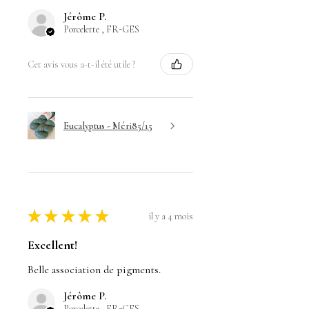
Jérôme P.
Porcelette , FR-GES
Cet avis vous a-t-il été utile ?
Eucalyptus - Méri85/15
★
★
★
★
★
il y a 4 mois
Excellent!
Belle association de pigments.
Jérôme P.
Porcelette , FR-GES