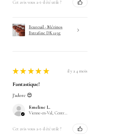
Cet avis vous a-t-il été utile ?
Ecureuil - Mérinos
Extrafine DK 115g
★
★
★
★
★
il y a 4 mois
Fantastique!
J'adore 😍
Emeline L.
Vienne-en-Val, Centre-Val de Loire
Cet avis vous a-t-il été utile ?