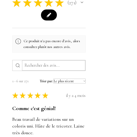
★
★
★
★
★
271
271
Ce produit n'a pas encore d'avis, alors
consultez plutôt nos autres avis.
1 - 6 sur 271
Trier par:
★
★
★
★
★
il y a 4 mois
Comme c'est génial!
Beau travail de variations sur un
coloris uni. Hâte de le tricoter. Laine
très douce.