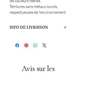
les couleurs réelles.
Teintures sans métaux lourds,
respectueuses de l'environnement
INFO DE LIVRAISON
Livraison sous 3 à 5 jours.
Livraison avec Mondial Relay offerte
dès 60 € d'achat.
Livraison à domicile avec Colissimo
offerte dès 100€ d'achat.
Avis sur les
produits
★
★
★
★
★
1
1