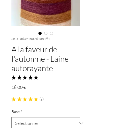
SKU : 364215376135191
A la faveur de
l'automne - Laine
autorayante
★
★
★
★
★
1
Prix
18,00 €
★
★
★
★
★
1
1
Base
*