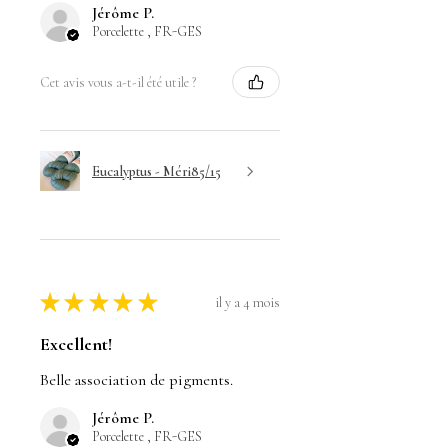
Jérôme P.
Porcelette , FR-GES
Cet avis vous a-t-il été utile ?
Eucalyptus - Méri85/15
★
★
★
★
★
il y a 4 mois
Excellent!
Belle association de pigments.
Jérôme P.
Porcelette , FR-GES