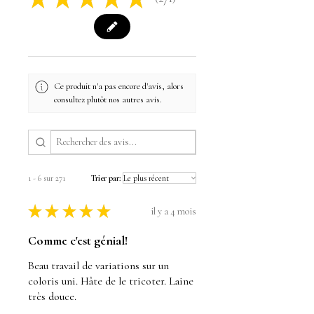
271
Ce produit n'a pas encore d'avis, alors
consultez plutôt nos autres avis.
1 - 6 sur 271
Trier par:
★
★
★
★
★
il y a 4 mois
Comme c'est génial!
Beau travail de variations sur un
coloris uni. Hâte de le tricoter. Laine
très douce.