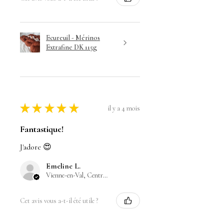
Ecureuil - Mérinos
Extrafine DK 115g
★
★
★
★
★
il y a 4 mois
Fantastique!
J'adore 😍
Emeline L.
Vienne-en-Val, Centre-Val de Loire
Cet avis vous a-t-il été utile ?