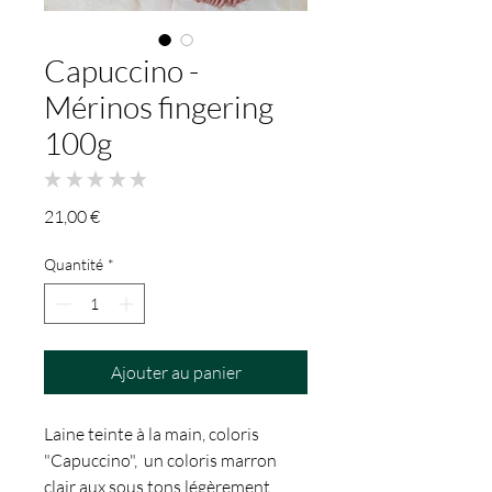
Capuccino -
Mérinos fingering
100g
★
★
★
★
★
0
Prix
21,00 €
Quantité
*
Ajouter au panier
Laine teinte à la main, coloris
"Capuccino", un coloris marron
clair aux sous tons légèrement