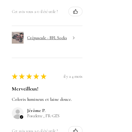
Cet avis vous a-t-il été utile ?
Crépuscule - BFL Socks
★
★
★
★
★
il y a 4 mois
Merveilleux!
Coloris lumineux et laine douce.
Jérôme P.
Porcelette , FR-GES
Cet avis vous a-t-il été utile ?