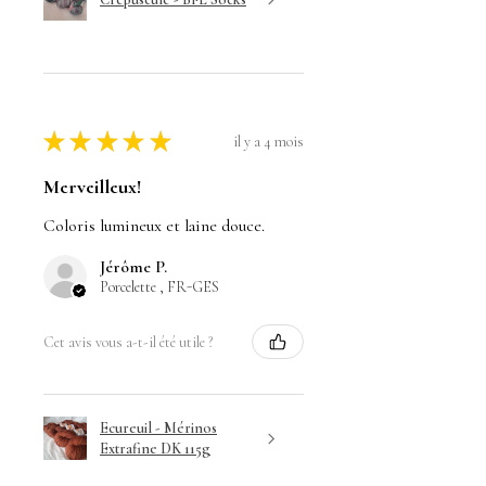
★
★
★
★
★
il y a 4 mois
Merveilleux!
Coloris lumineux et laine douce.
Jérôme P.
Porcelette , FR-GES
Cet avis vous a-t-il été utile ?
Ecureuil - Mérinos
Extrafine DK 115g