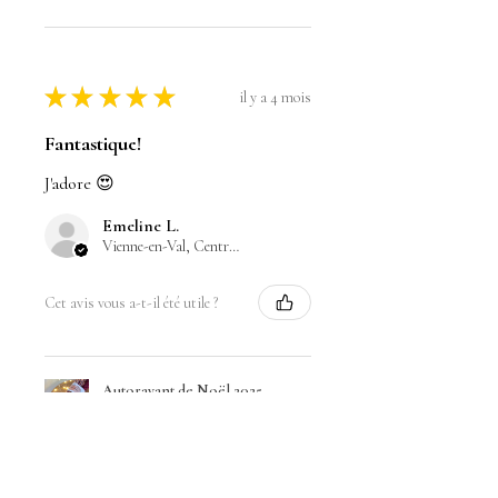
★
★
★
★
★
il y a 4 mois
Fantastique!
J'adore 😍
Emeline L.
Vienne-en-Val, Centre-Val de Loire
Cet avis vous a-t-il été utile ?
Autorayant de Noël 2025
"Feu de cheminée"