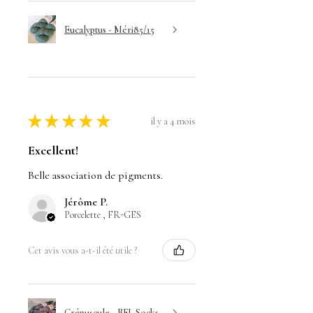
Eucalyptus - Méri85/15
★
★
★
★
★
il y a 4 mois
Excellent!
Belle association de pigments.
Jérôme P.
Porcelette , FR-GES
Cet avis vous a-t-il été utile ?
Crépuscule - BFL Socks