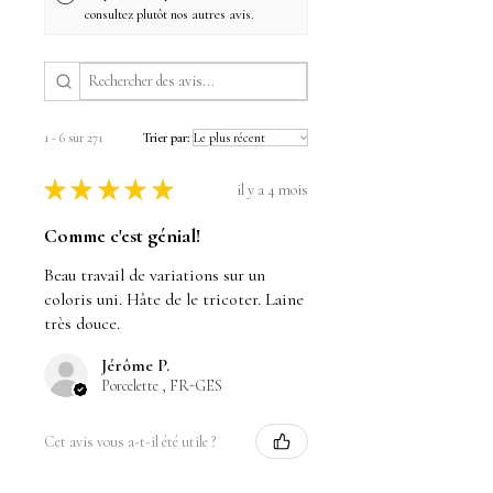
consultez plutôt nos autres avis.
1 - 6 sur 271
Trier par:
★
★
★
★
★
il y a 4 mois
Comme c'est génial!
Beau travail de variations sur un
coloris uni. Hâte de le tricoter. Laine
très douce.
Jérôme P.
Porcelette , FR-GES
Cet avis vous a-t-il été utile ?