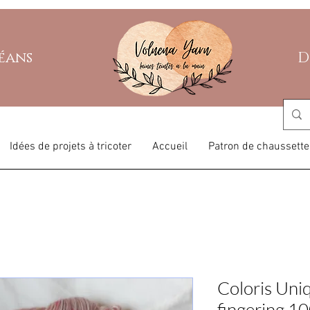
léans
D
Idées de projets à tricoter
Accueil
Patron de chaussette
Coloris Uni
fingering 1