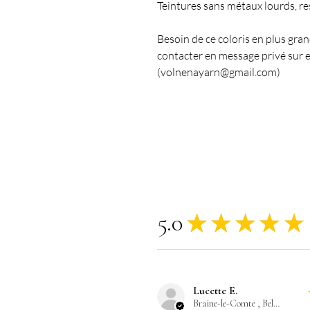
Teintures sans métaux lourds, r
Besoin de ce coloris en plus gra
contacter en message privé sur e
(volnenayarn@gmail.com)
5.0
★
★
★
★
★
Lucette E.
Braine-le-Comte , Belgium