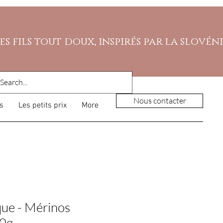
es fils tout doux, inspirés par la slovén
Nous contacter
s
Les petits prix
More
que - Mérinos
00g