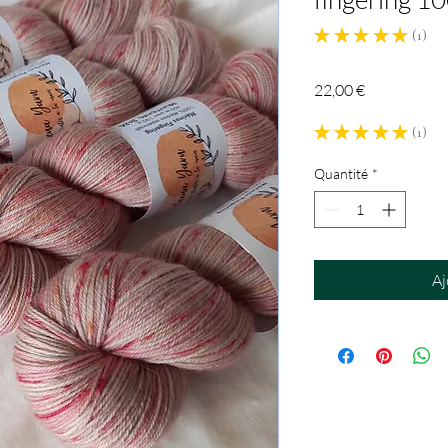
★
★
★
★
★
1
1
Prix
22,00 €
★
★
★
★
★
1
1
Quantité
*
Aj