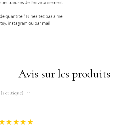
espectueuses de l'environnement
nde quantité ? N'hésitez pas à me
tsy, instagram ou par mail
Avis sur les produits
1
critique
1
★
★
★
★
★