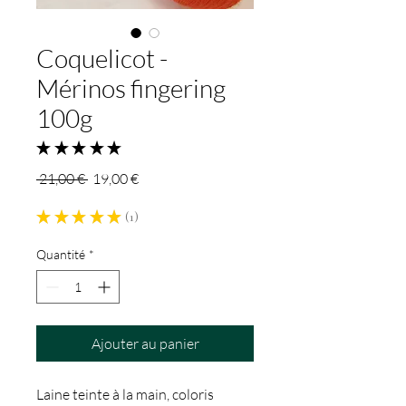
Coquelicot -
Mérinos fingering
100g
★
★
★
★
★
1
Prix
Prix
 21,00 € 
19,00 €
original
promotionnel
★
★
★
★
★
1
1
Quantité
*
Ajouter au panier
Laine teinte à la main, coloris