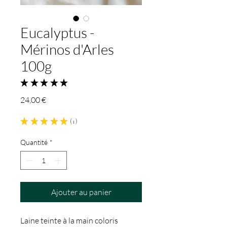
Eucalyptus -
Mérinos d'Arles
100g
★
★
★
★
★
1
Prix
24,00 €
★
★
★
★
★
1
1
Quantité
*
Ajouter au panier
Laine teinte à la main coloris