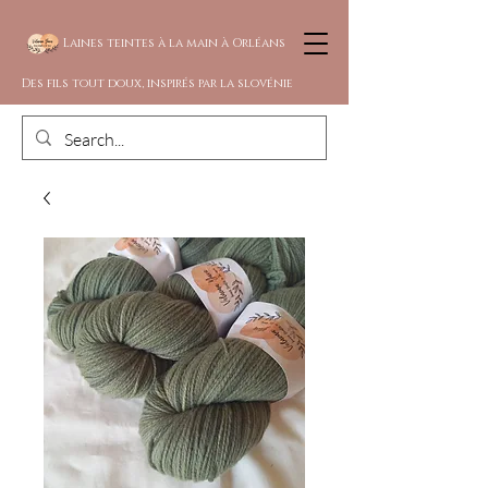
Laines teintes à la main à Orléans
Des fils tout doux, inspirés par la slovénie