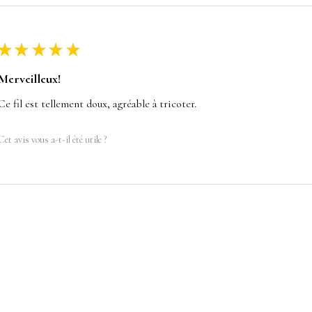
★
★
★
★
★
Merveilleux!
Ce fil est tellement doux, agréable à tricoter.
Cet avis vous a-t-il été utile ?