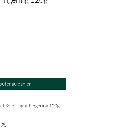
outer au panier
et Soie - Light Fingering 120g
e, 15% Yack
due, 480m pour 120g.
illée : 3 mm