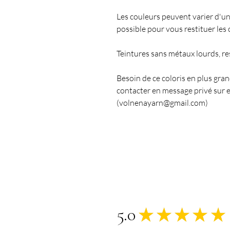
Les couleurs peuvent varier d'un
possible pour vous restituer les 
Teintures sans métaux lourds, r
Besoin de ce coloris en plus gra
contacter en message privé sur e
(volnenayarn@gmail.com)
5.0
★
★
★
★
★