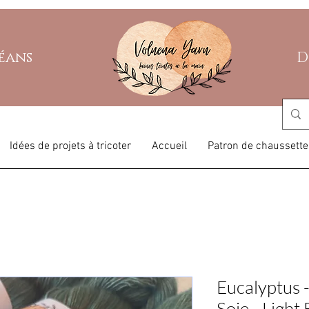
léans
D
Idées de projets à tricoter
Accueil
Patron de chaussette
Eucalyptus -
Soie - Light