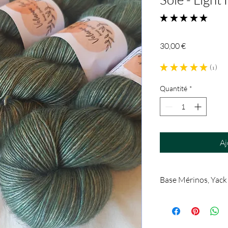
★
★
★
★
★
1
Prix
30,00 €
★
★
★
★
★
1
1
Quantité
*
Aj
Base Mérinos, Yack 
65% Mérinos, 20% Soi
Base de fil peu retor
Taille d'aiguilles conse