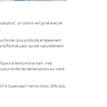
Fil idéal pour tricoter 
aiguilles 3.5mm.
ucalyptus", un coloris vert grisé avec de
plus foncés, plus profonds et également
e la fibre de yack, qui est naturellement
ue à la teinture à la main, il est
ux pour éviter les démarcations sur votre
: 65 % Superwash Merino Wool, 20% Soie,