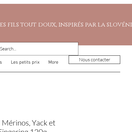
es fils tout doux, inspirés par la slovén
Nous contacter
s
Les petits prix
More
 Mérinos, Yack et
 Fingering 120g