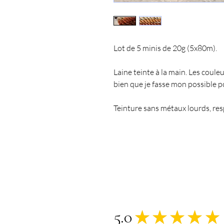
Lot de 5 minis de 20g (5x80m).
Laine teinte à la main. Les coule
bien que je fasse mon possible po
Teinture sans métaux lourds, re
5.0
★
★
★
★
★