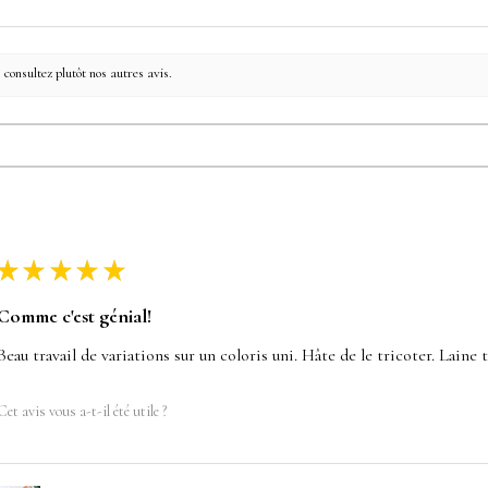
 consultez plutôt nos autres avis.
★
★
★
★
★
Comme c'est génial!
Beau travail de variations sur un coloris uni. Hâte de le tricoter. Laine 
Cet avis vous a-t-il été utile ?