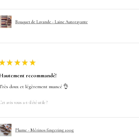
Bouquet de Lavande - Laine Autorayante
★
★
★
★
★
Hautement recommandé!
Très doux et légèrement nuancé 👌
Cet avis vous a-t-il été utile ?
Plume - Mérinos fingering 100g