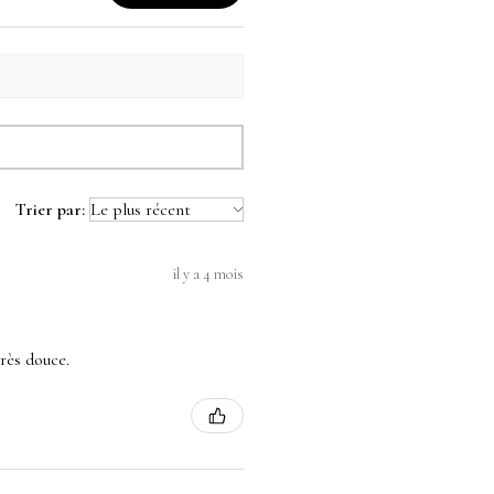
Trier par:
il y a 4 mois
très douce.