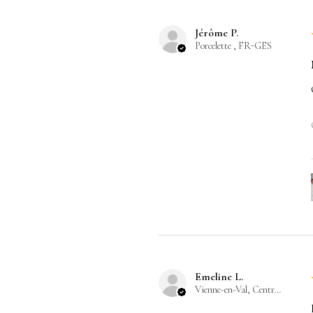
Jérôme P.
Porcelette , FR-GES
Emeline L.
Vienne-en-Val, Centre-Val de Loire