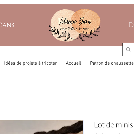
léans
D
Idées de projets à tricoter
Accueil
Patron de chaussette
Lot de minis