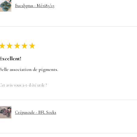
Eucalyptus - Méri85/15
★
★
★
★
★
Excellent!
Belle association de pigments.
Cet avis vous a-t-il été utile ?
Crépuscule - BFL Socks