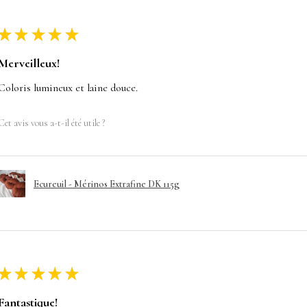
★
★
★
★
★
Merveilleux!
Coloris lumineux et laine douce.
Cet avis vous a-t-il été utile ?
Ecureuil - Mérinos Extrafine DK 115g
★
★
★
★
★
Fantastique!