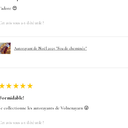
J'adore 😍
Cet avis vous a-t-il été utile ?
Autorayant de Noël 2025 "Feu de cheminée"
★
★
★
★
★
Formidable!
Je collectionne les autorayants de Volnenayarn 😜
Cet avis vous a-t-il été utile ?