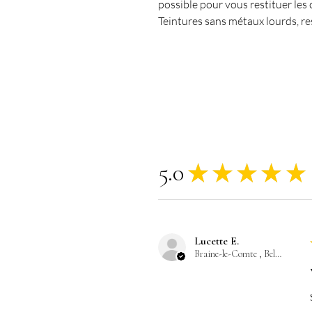
possible pour vous restituer les 
Teintures sans métaux lourds, r
5.0
★
★
★
★
★
Lucette E.
Braine-le-Comte , Belgium