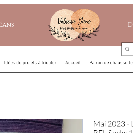
léans
D
Idées de projets à tricoter
Accueil
Patron de chaussette
Mai 2023 - 
BFL Socks 