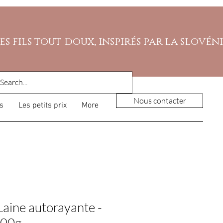
es fils tout doux, inspirés par la slovén
Nous contacter
s
Les petits prix
More
Laine autorayante -
100g