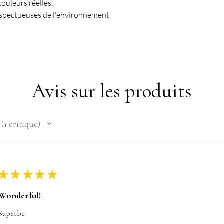
couleurs réelles.
espectueuses de l'environnement
Avis sur les produits
1
critique
1
★
★
★
★
★
Wonderful!
Superbe