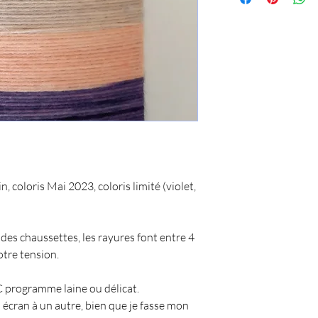
Echeveaux de 100g (40
permet de faire une pa
une pointure 40, ou d
supérieure.
, coloris Mai 2023, coloris limité (violet,
des chaussettes, les rayures font entre 4
tre tension.
 programme laine ou délicat.
 écran à un autre, bien que je fasse mon