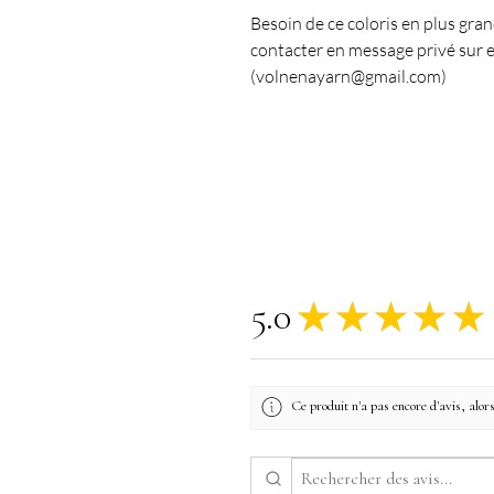
Besoin de ce coloris en plus gra
contacter en message privé sur e
(volnenayarn@gmail.com)
5.0
★
★
★
★
★
Ce produit n'a pas encore d'avis, alors