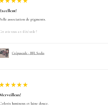
★
★
★
★
★
Excellent!
Belle association de pigments.
Cet avis vous a-t-il été utile ?
Crépuscule - BFL Socks
★
★
★
★
★
Merveilleux!
Coloris lumineux et laine douce.