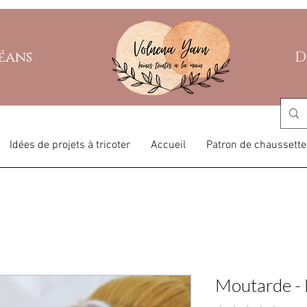
léans
D
Idées de projets à tricoter
Accueil
Patron de chaussette
Moutarde -