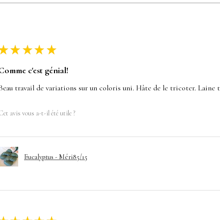
★
★
★
★
★
Comme c'est génial!
Beau travail de variations sur un coloris uni. Hâte de le tricoter. Laine 
Cet avis vous a-t-il été utile ?
Eucalyptus - Méri85/15