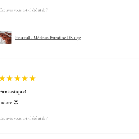
Cet avis vous a-t-il été utile ?
Ecureuil - Mérinos Extrafine DK 115g
★
★
★
★
★
Fantastique!
J'adore 😍
Cet avis vous a-t-il été utile ?