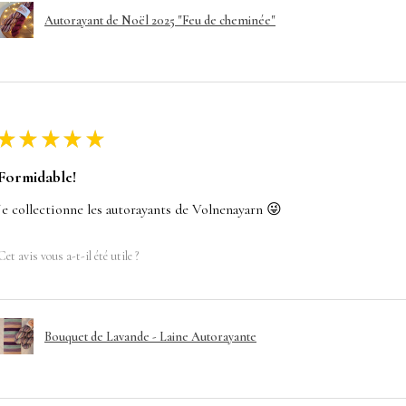
Autorayant de Noël 2025 "Feu de cheminée"
★
★
★
★
★
Formidable!
Je collectionne les autorayants de Volnenayarn 😜
Cet avis vous a-t-il été utile ?
Bouquet de Lavande - Laine Autorayante