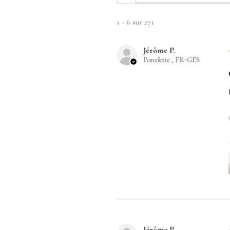
1 - 6 sur 271
Jérôme P.
Porcelette , FR-GES
Jérôme P.