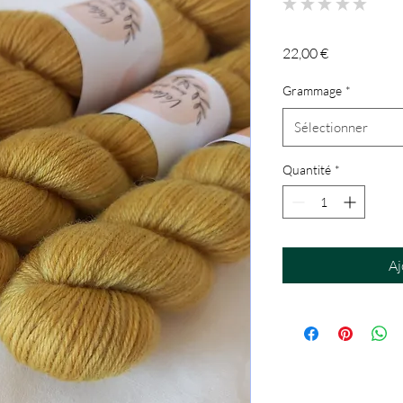
★
★
★
★
★
0
Prix
22,00 €
Grammage
*
Sélectionner
Quantité
*
Aj