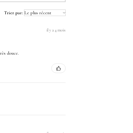
Trier par:
il y a 4 mois
très douce.