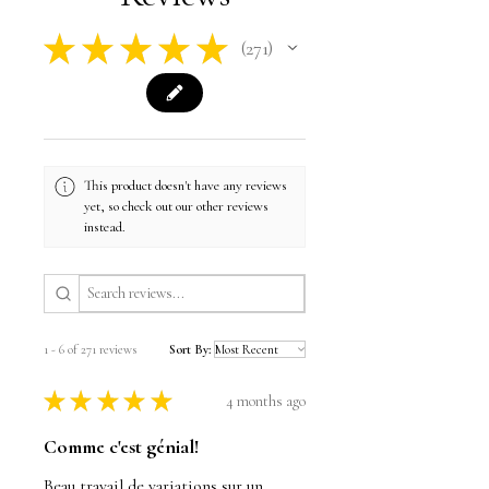
★
★
★
★
★
271
271
This product doesn't have any reviews
yet, so check out our other reviews
instead.
1 - 6 of 271 reviews
Sort By:
★
★
★
★
★
4 months ago
Comme c'est génial!
Beau travail de variations sur un