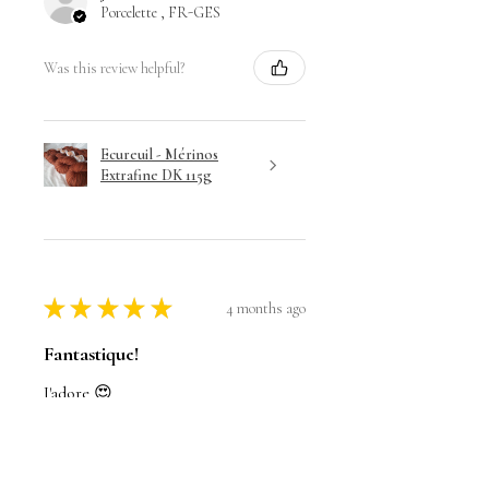
Porcelette , FR-GES
Was this review helpful?
Ecureuil - Mérinos
Extrafine DK 115g
★
★
★
★
★
4 months ago
Fantastique!
J'adore 😍
Emeline L.
Vienne-en-Val, Centre-Val de Loire