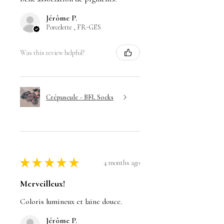
Jérôme P.
Porcelette , FR-GES
Was this review helpful?
Crépuscule - BFL Socks
★
★
★
★
★
4 months ago
Merveilleux!
Coloris lumineux et laine douce.
Jérôme P.