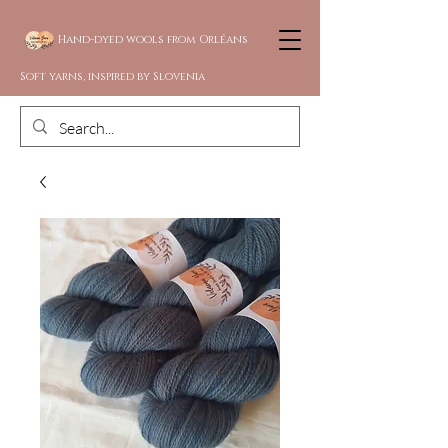
Hand-dyed wools from Orléans
Soft yarns, inspired by Slovenia