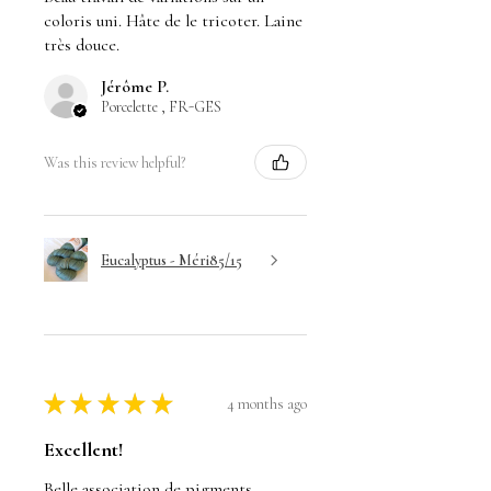
coloris uni. Hâte de le tricoter. Laine
très douce.
Jérôme P.
Porcelette , FR-GES
Was this review helpful?
Eucalyptus - Méri85/15
★
★
★
★
★
4 months ago
Excellent!
Belle association de pigments.