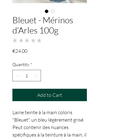
Bleuet - Mérinos
d'Arles 100g
★
★
★
★
★
0
Price
€24.00
Quantity
*
Add to Cart
Laine teinte à la main coloris
"Bleuet", un bleu légèrement grisé.
Peut contenir des nuances
spécifiques à la teinture à la main, il