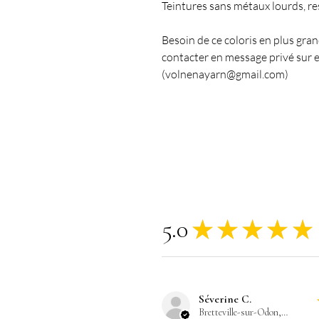
Teintures sans métaux lourds, r
Besoin de ce coloris en plus gra
contacter en message privé sur e
(volnenayarn@gmail.com)
5.0
★
★
★
★
★
Séverine C.
Bretteville-sur-Odon, FR-NOR