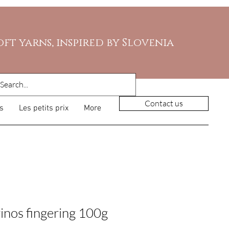
oft yarns, inspired by Slovenia
Contact us
s
Les petits prix
More
inos fingering 100g