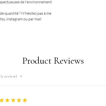
espectueuses de l'environnement
nde quantité ? N'hésitez pas à me
tsy, instagram ou par mail
Product Reviews
1
review
1
★
★
★
★
★