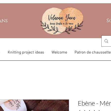
ans
S
e
Knitting project ideas
Welcome
Patron de chaussette
Ebène - Mér