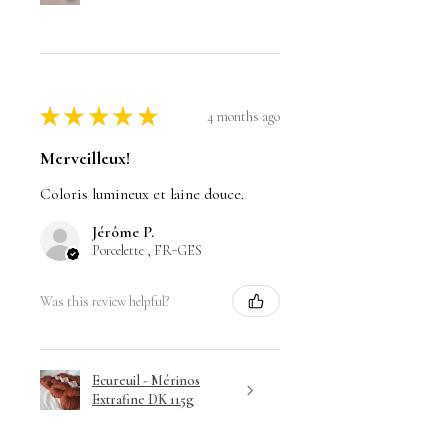
★
★
★
★
★
4 months ago
Merveilleux!
Coloris lumineux et laine douce.
Jérôme P.
Porcelette , FR-GES
Was this review helpful?
Ecureuil - Mérinos
Extrafine DK 115g