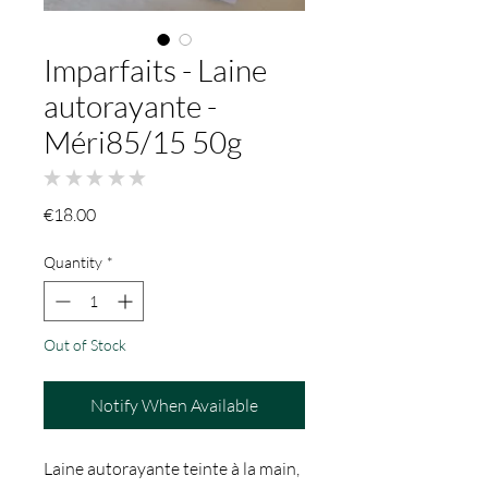
Imparfaits - Laine
autorayante -
Méri85/15 50g
★
★
★
★
★
0
Price
€18.00
Quantity
*
Out of Stock
Notify When Available
Laine autorayante teinte à la main,