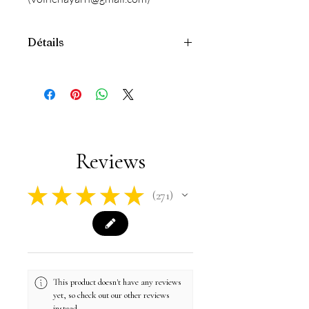
Détails
Ces écheveaux s'appelent "Les
Imparfaits" car ils ne correspondent pas
au coloris original "Café Crème" mais ne
présente aucun défaut.
Base Méri 85/15 : 85% Mérinos, 15%
nylon
Reviews
Echeveaux de 50g (200m), à associé à
un mini de 20g permet de faire une
paire de chaussette jusqu'à environ une
★
★
★
★
★
271
271
pointure 40, ou des socquettes pour
une pointure supérieure.
Lavable en machine jusqu'à 30°C
programme laine ou délicat.
This product doesn't have any reviews
yet, so check out our other reviews
instead.