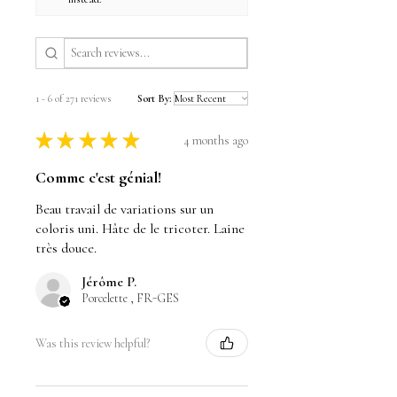
1 - 6 of 271 reviews
Sort By:
★
★
★
★
★
4 months ago
Comme c'est génial!
Beau travail de variations sur un
coloris uni. Hâte de le tricoter. Laine
très douce.
Jérôme P.
Porcelette , FR-GES
Was this review helpful?