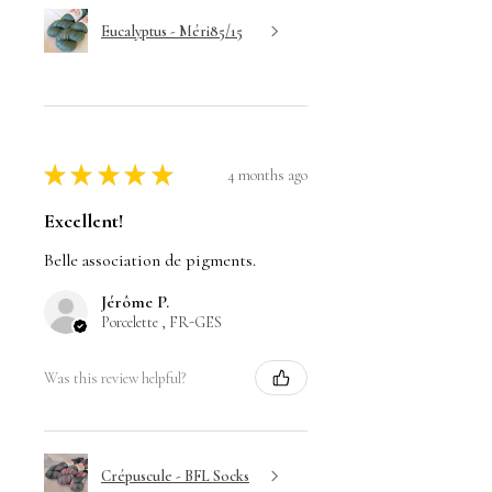
Eucalyptus - Méri85/15
★
★
★
★
★
4 months ago
Excellent!
Belle association de pigments.
Jérôme P.
Porcelette , FR-GES
Was this review helpful?
Crépuscule - BFL Socks