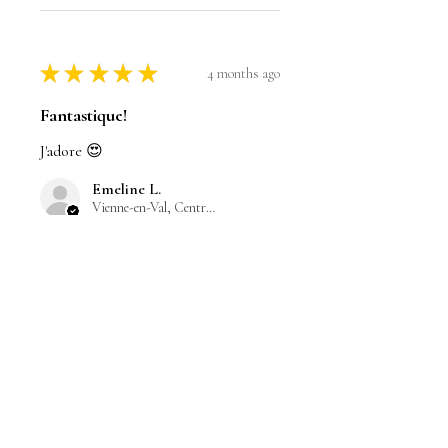
★
★
★
★
★
4 months ago
Fantastique!
J'adore 😍
Emeline L.
Vienne-en-Val, Centre-Val de Loire
Was this review helpful?
Autorayant de Noël 2025
"Feu de cheminée"